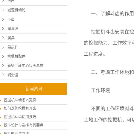
液压
减速机齿轮
一、了解斗齿的作用
斗齿
润滑油
挖掘机斗齿安装在挖
属具
的挖掘能力、工作效率
易损件
工程进度。
挖掘机配件
新德回转中心接头总成
二、考虑工作环境和
润滑脂
新闻资讯
工作环境
挖掘机斗齿怎么更换
不同的工作环境对斗
如何选购挖掘机斗齿
挖掘机斗齿使用技巧
工地工作的挖掘机，可
挖斗设计与选择有何要点
挖斗的安装方法